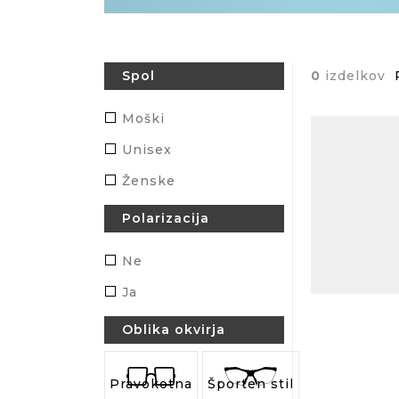
0
izdelkov
Spol
Moški
Unisex
Ženske
Polarizacija
Ne
Ja
Oblika okvirja
Pravokotna
Športen stil