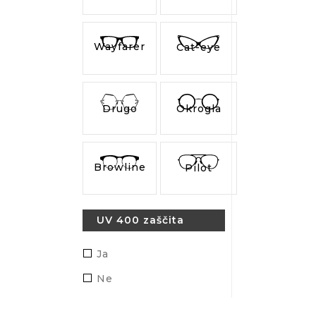
Wayfarer
Cat-eye
Drugo
Okrogla
Browline
Pilot
UV 400 zaščita
Ja
Ne