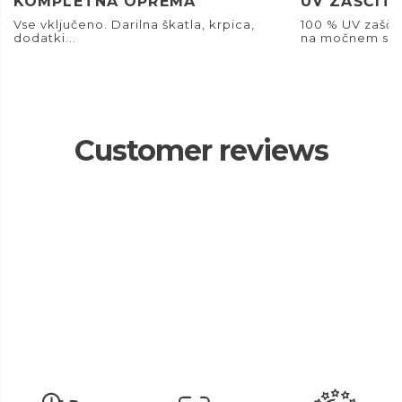
KOMPLETNA OPREMA
UV ZAŠČIT
Vse vključeno. Darilna škatla, krpica,
100 % UV zašči
dodatki...
na močnem son
Customer reviews