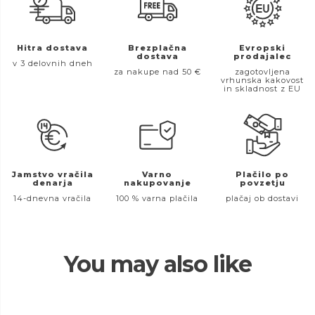
Hitra dostava
Brezplačna
Evropski
dostava
prodajalec
v 3 delovnih dneh
za nakupe nad 50 €
zagotovljena
vrhunska kakovost
in skladnost z EU
Jamstvo vračila
Varno
Plačilo po
denarja
nakupovanje
povzetju
14-dnevna vračila
100 % varna plačila
plačaj ob dostavi
You may also like