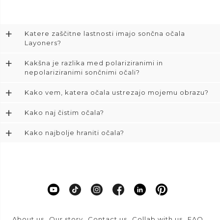
+
Katere zaščitne lastnosti imajo sončna očala
Layoners?
+
Kakšna je razlika med polariziranimi in
nepolariziranimi sončnimi očali?
+
Kako vem, katera očala ustrezajo mojemu obrazu?
+
Kako naj čistim očala?
+
Kako najbolje hraniti očala?
About us
Our story
Contact us
Collab with us
FAQ