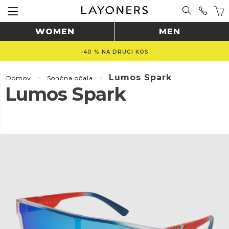
WOMEN
MEN
-40 % NA DRUGI KOS
-
-
Lumos Spark
Domov
Sončna očala
Lumos Spark