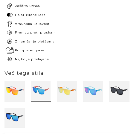
Zaščita UV400
Polarizirane leče
Vrhunska kakovost
Premaz proti praskam
Zmanjšanje bleščanja
Kompleten paket
Najbolje prodajana
Več tega stila