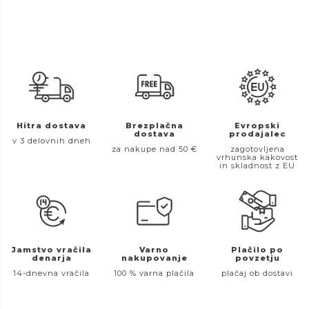
Hitra dostava
Brezplačna
Evropski
dostava
prodajalec
v 3 delovnih dneh
za nakupe nad 50 €
zagotovljena
vrhunska kakovost
in skladnost z EU
Jamstvo vračila
Varno
Plačilo po
denarja
nakupovanje
povzetju
14-dnevna vračila
100 % varna plačila
plačaj ob dostavi