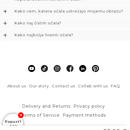
+
Kako vem, katera očala ustrezajo mojemu obrazu?
+
Kako naj čistim očala?
+
Kako najbolje hraniti očala?
About us
Our story
Contact us
Collab with us
FAQ
Delivery and Returns
Privacy policy
Terms of Service
Payment methods
Popust?
-20%
DFVU d.o.o., Liparjeva ulica 6a, 1234 Mengeš