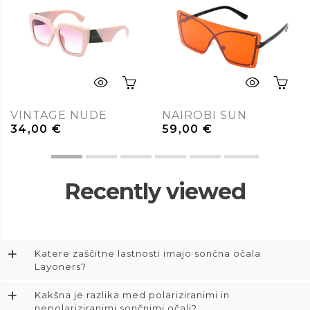
VINTAGE NUDE
NAIROBI SUN
34,00
€
59,00
€
Recently viewed
+
Katere zaščitne lastnosti imajo sončna očala
Layoners?
+
Kakšna je razlika med polariziranimi in
nepolariziranimi sončnimi očali?