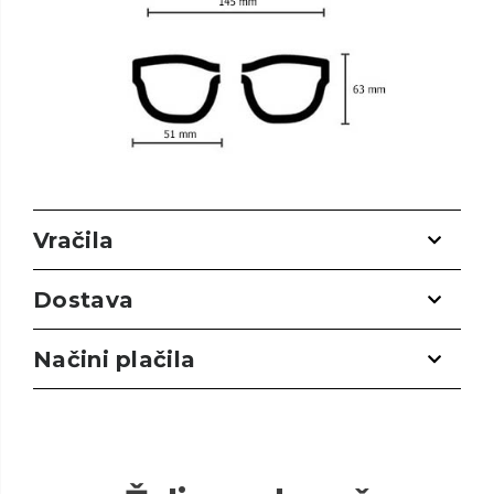
Vračila
Dostava
Načini plačila