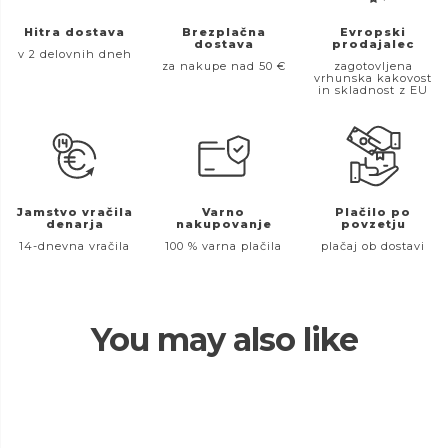
Hitra dostava
Brezplačna
Evropski
dostava
prodajalec
v 2 delovnih dneh
za nakupe nad 50 €
zagotovljena
vrhunska kakovost
in skladnost z EU
Jamstvo vračila
Varno
Plačilo po
denarja
nakupovanje
povzetju
14-dnevna vračila
100 % varna plačila
plačaj ob dostavi
You may also like