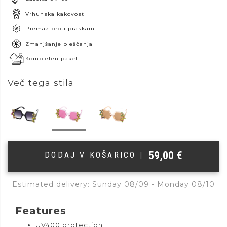
Vrhunska kakovost
Premaz proti praskam
Zmanjšanje bleščanja
Kompleten paket
Več tega stila
59,00
€
DODAJ V KOŠARICO
|
Estimated delivery: Sunday 08/09 - Monday 08/10
Features
UV400 protection