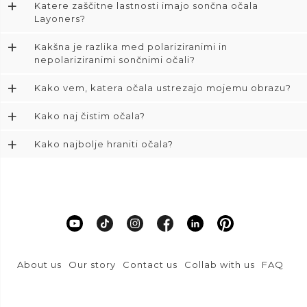
+
Katere zaščitne lastnosti imajo sončna očala
Layoners?
+
Kakšna je razlika med polariziranimi in
nepolariziranimi sončnimi očali?
+
Kako vem, katera očala ustrezajo mojemu obrazu?
+
Kako naj čistim očala?
+
Kako najbolje hraniti očala?
About us
Our story
Contact us
Collab with us
FAQ