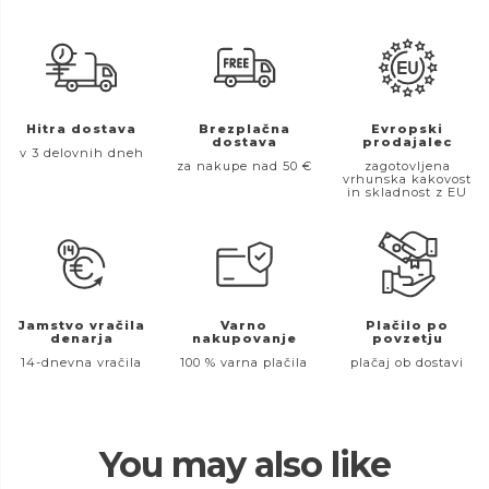
Hitra dostava
Brezplačna
Evropski
dostava
prodajalec
v 3 delovnih dneh
za nakupe nad 50 €
zagotovljena
vrhunska kakovost
in skladnost z EU
Jamstvo vračila
Varno
Plačilo po
denarja
nakupovanje
povzetju
14-dnevna vračila
100 % varna plačila
plačaj ob dostavi
You may also like