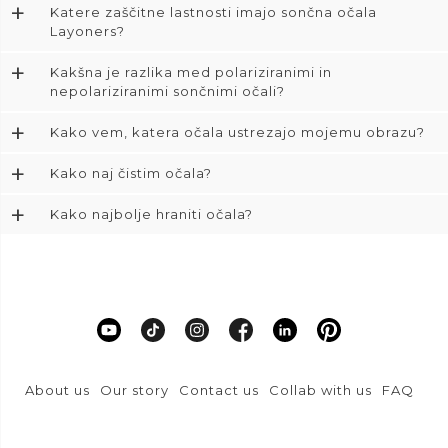
+
Katere zaščitne lastnosti imajo sončna očala
Layoners?
+
Kakšna je razlika med polariziranimi in
nepolariziranimi sončnimi očali?
+
Kako vem, katera očala ustrezajo mojemu obrazu?
+
Kako naj čistim očala?
+
Kako najbolje hraniti očala?
About us
Our story
Contact us
Collab with us
FAQ