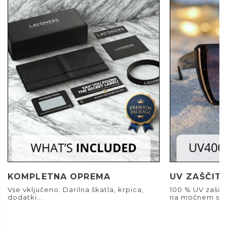
KOMPLETNA OPREMA
UV ZAŠČIT
Vse vključeno. Darilna škatla, krpica,
100 % UV zašči
dodatki...
na močnem son