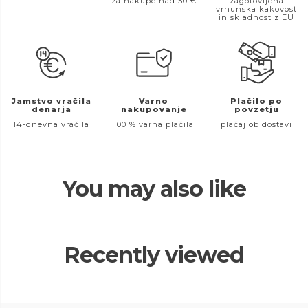
za nakupe nad 50 €
zagotovljena
vrhunska kakovost
in skladnost z EU
Jamstvo vračila
Varno
Plačilo po
denarja
nakupovanje
povzetju
14-dnevna vračila
100 % varna plačila
plačaj ob dostavi
You may also like
Recently viewed