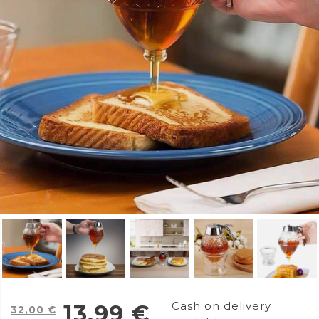
Cash on delivery
13,99
€
32,00
€