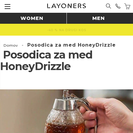
WOMEN
MEN
-40 % NA DRUGI KOS
-
Posodica za med HoneyDrizzle
Domov
Posodica za med
HoneyDrizzle