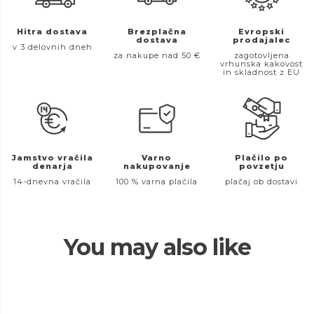
Hitra dostava
Brezplačna
Evropski
dostava
prodajalec
v 3 delovnih dneh
za nakupe nad 50 €
zagotovljena
vrhunska kakovost
in skladnost z EU
Jamstvo vračila
Varno
Plačilo po
denarja
nakupovanje
povzetju
14-dnevna vračila
100 % varna plačila
plačaj ob dostavi
You may also like