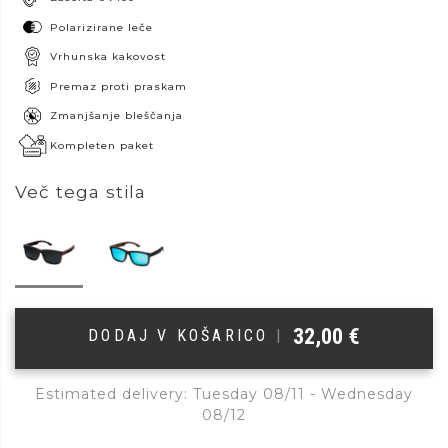
Polarizirane leče
Vrhunska kakovost
Premaz proti praskam
Zmanjšanje bleščanja
Kompleten paket
Več tega stila
32,00
€
DODAJ V KOŠARICO
|
Estimated delivery: Tuesday 08/11 - Wednesday
08/12