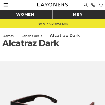
WOMEN
MEN
-40 % NA DRUGI KOS
-
-
Alcatraz Dark
Domov
Sončna očala
Alcatraz Dark