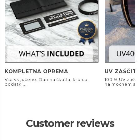
KOMPLETNA OPREMA
UV ZAŠČIT
Vse vključeno. Darilna škatla, krpica,
100 % UV zašči
dodatki...
na močnem son
Customer reviews