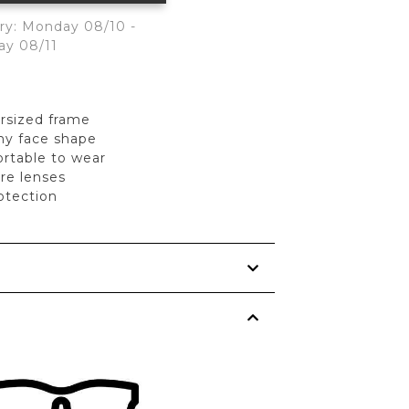
ry: Monday 08/10 -
ay 08/11
rsized frame
any face shape
rtable to wear
are lenses
tection
s