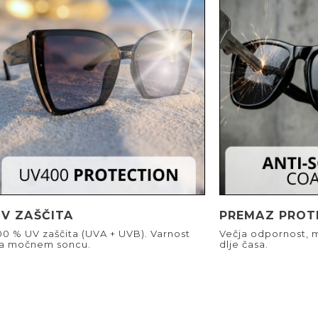
UV ZAŠČITA
PREMAZ PROT
00 % UV zaščita (UVA + UVB). Varnost
Večja odpornost, m
a močnem soncu.
dlje časa.