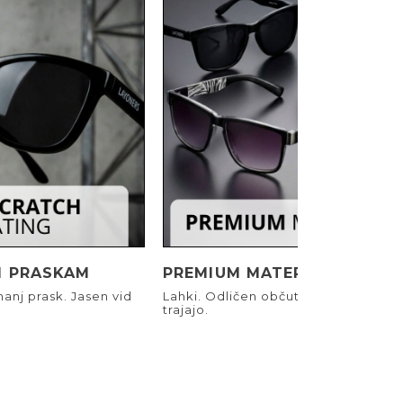
I PRASKAM
PREMIUM MATERIALI
anj prask. Jasen vid
Lahki. Odličen občutek. Narejeni, d
trajajo.