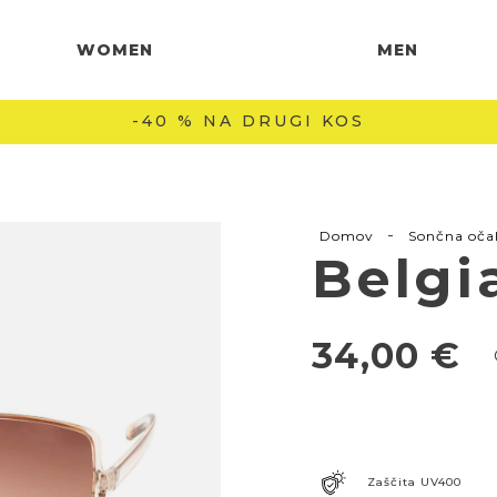
WOMEN
MEN
-40 % NA DRUGI KOS
-
Domov
Sončna oča
Belgi
34,00
€
Zaščita UV400