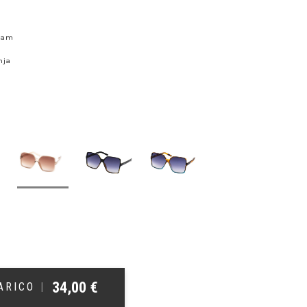
skam
nja
34,00
€
ŠARICO
|