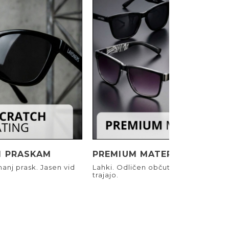
I PRASKAM
PREMIUM MATERIALI
anj prask. Jasen vid
Lahki. Odličen občutek. Narejeni, d
trajajo.