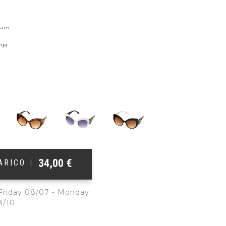
skam
nja
34,00
€
ŠARICO
|
 Friday 08/07 - Monday
8/10