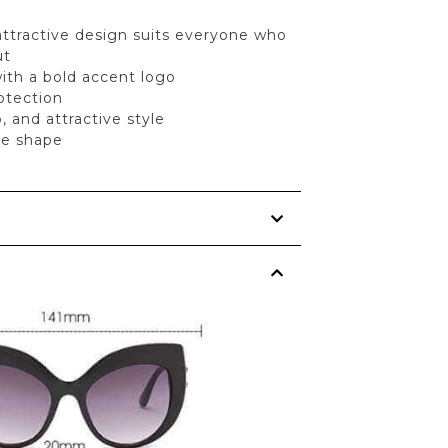
y attractive design suits everyone who
ut
ith a bold accent logo
tection
o, and attractive style
ce shape
s