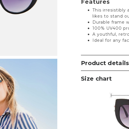
Features
This irresistibl
likes to stand o
Durable frame w
100% UV400 pro
A youthful, retr
Ideal for any fa
Product detail
Size chart