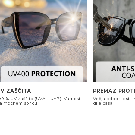
UV ZAŠČITA
PREMAZ PROT
00 % UV zaščita (UVA + UVB). Varnost
Večja odpornost, m
a močnem soncu.
dlje časa.