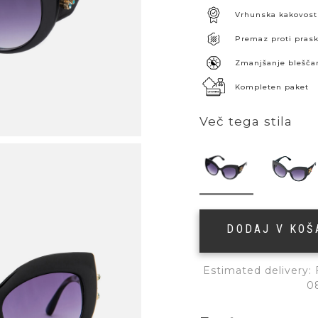
Vrhunska kakovost
Premaz proti pra
Zmanjšanje blešča
Kompleten paket
Več tega stila
DODAJ V KO
Estimated delivery:
0