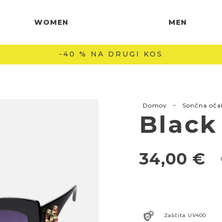
WOMEN
MEN
-40 % NA DRUGI KOS
-
Domov
Sončna oča
Black
34,00
€
Zaščita UV400