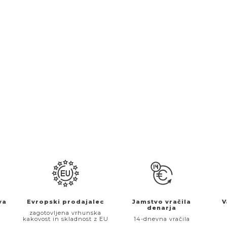
va
Evropski prodajalec
Jamstvo vračila
V
denarja
€
zagotovljena vrhunska
kakovost in skladnost z EU
14-dnevna vračila