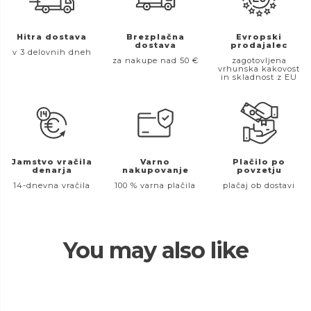
Hitra dostava
Brezplačna
Evropski
dostava
prodajalec
v 3 delovnih dneh
za nakupe nad 50 €
zagotovljena
vrhunska kakovost
in skladnost z EU
Jamstvo vračila
Varno
Plačilo po
denarja
nakupovanje
povzetju
14-dnevna vračila
100 % varna plačila
plačaj ob dostavi
You may also like