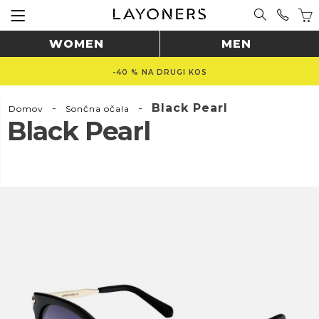
WOMEN
MEN
-40 % NA DRUGI KOS
-
-
Black Pearl
Domov
Sončna očala
Black Pearl