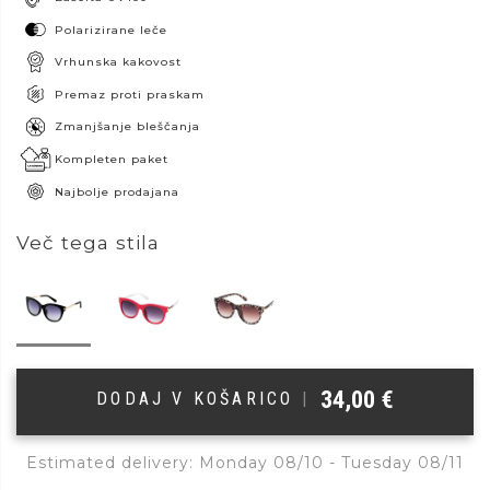
Polarizirane leče
Vrhunska kakovost
Premaz proti praskam
Zmanjšanje bleščanja
Kompleten paket
Najbolje prodajana
Več tega stila
34,00
€
DODAJ V KOŠARICO
|
Estimated delivery: Monday 08/10 - Tuesday 08/11