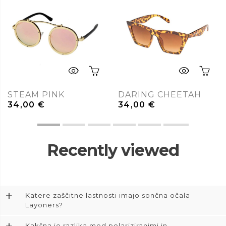
STEAM PINK
DARING CHEETAH
34,00
€
34,00
€
Recently viewed
+
Katere zaščitne lastnosti imajo sončna očala
Layoners?
Kakšna je razlika med polariziranimi in