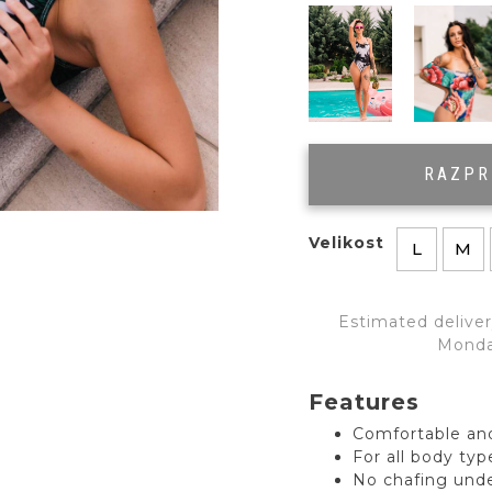
RAZP
Velikost
L
M
Estimated deliver
Monda
Features
Comfortable and
For all body ty
No chafing und