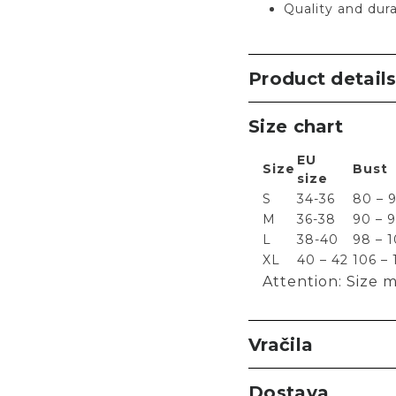
Quality and dur
Product detail
Size chart
EU
Size
Bust
size
S
34-36
80 – 
M
36-38
90 – 
L
38-40
98 – 
XL
40 – 42
106 – 
Attention: Size m
Vračila
Dostava