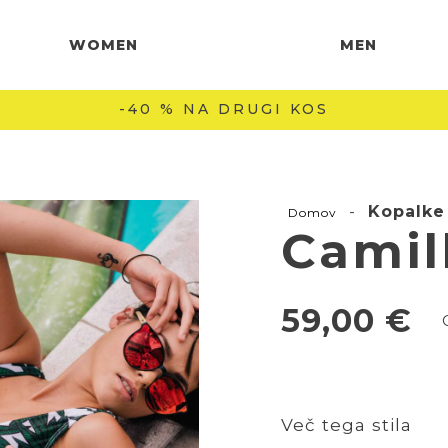
WOMEN
MEN
-40 % NA DRUGI KOS
-
Kopalke
Domov
Camil
59,00
€
Več tega stila