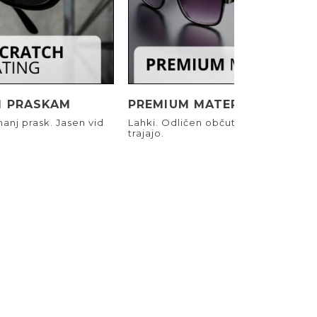
I PRASKAM
PREMIUM MATERIALI
anj prask. Jasen vid
Lahki. Odličen občutek. Narejeni, d
trajajo.