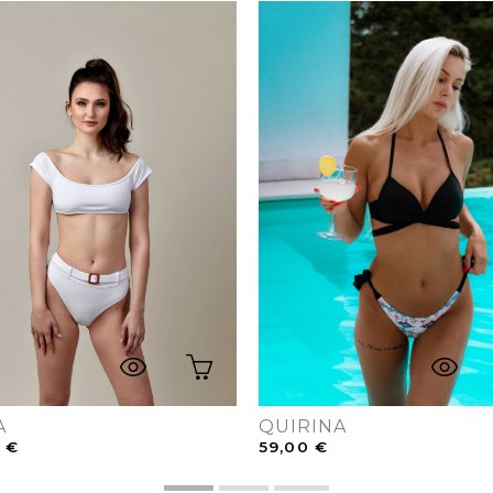
A
QUIRINA
0
€
59,00
€