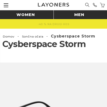
WOMEN
MEN
-40 % NA DRUGI KOS
-
-
Cysberspace Storm
Domov
Sončna očala
Cysberspace Storm