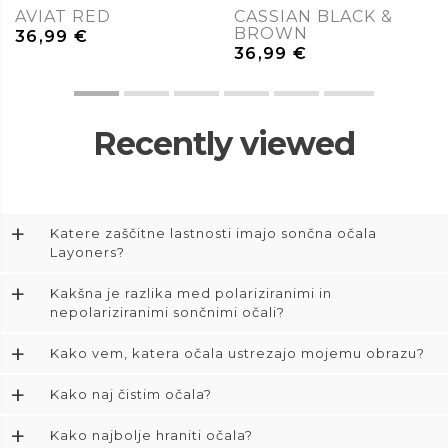
AVIAT RED
CASSIAN BLACK &
BROWN
36,99
€
36,99
€
Recently viewed
+
Katere zaščitne lastnosti imajo sončna očala
Layoners?
+
Kakšna je razlika med polariziranimi in
nepolariziranimi sončnimi očali?
+
Kako vem, katera očala ustrezajo mojemu obrazu?
+
Kako naj čistim očala?
+
Kako najbolje hraniti očala?