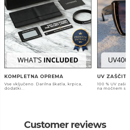
KOMPLETNA OPREMA
UV ZAŠČIT
Vse vključeno. Darilna škatla, krpica,
100 % UV zašči
dodatki...
na močnem son
Customer reviews