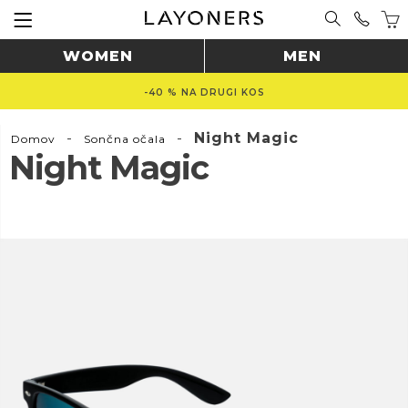
WOMEN
MEN
-40 % NA DRUGI KOS
-
-
Night Magic
Domov
Sončna očala
Night Magic