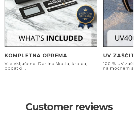
KOMPLETNA OPREMA
UV ZAŠČIT
Vse vključeno. Darilna škatla, krpica,
100 % UV zašči
dodatki...
na močnem son
Customer reviews