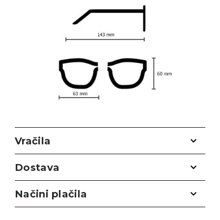
Vračila
Dostava
Načini plačila