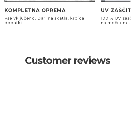
KOMPLETNA OPREMA
UV ZAŠČIT
Vse vključeno. Darilna škatla, krpica,
100 % UV zašči
dodatki...
na močnem son
Customer reviews