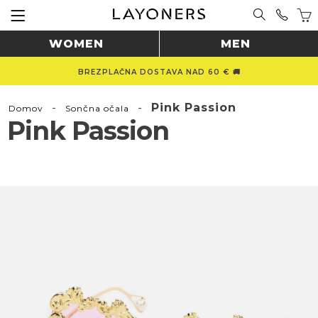
WOMEN
MEN
BREZPLAČNA DOSTAVA NAD 60 € 🚚
-
-
Pink Passion
Domov
Sončna očala
Pink Passion