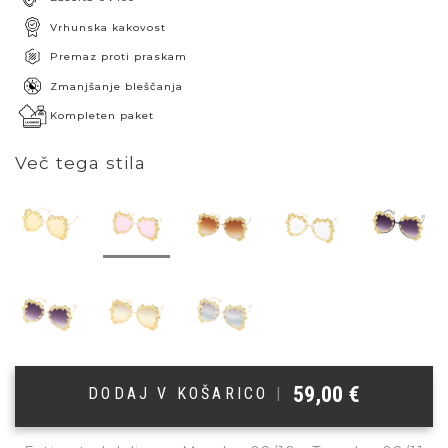
Vrhunska kakovost
Premaz proti praskam
Zmanjšanje bleščanja
Kompleten paket
Več tega stila
59,00
€
DODAJ V KOŠARICO
|