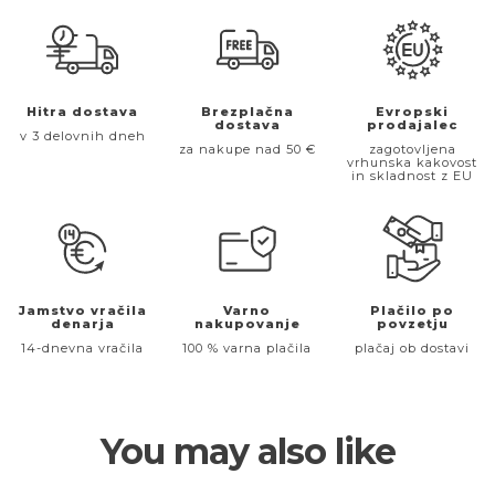
Hitra dostava
Brezplačna
Evropski
dostava
prodajalec
v 3 delovnih dneh
za nakupe nad 50 €
zagotovljena
vrhunska kakovost
in skladnost z EU
Jamstvo vračila
Varno
Plačilo po
denarja
nakupovanje
povzetju
14-dnevna vračila
100 % varna plačila
plačaj ob dostavi
You may also like