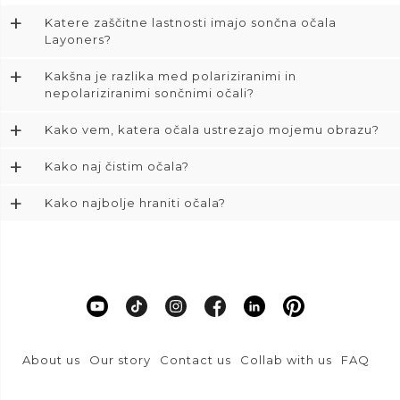
+
Katere zaščitne lastnosti imajo sončna očala
Layoners?
+
Kakšna je razlika med polariziranimi in
nepolariziranimi sončnimi očali?
+
Kako vem, katera očala ustrezajo mojemu obrazu?
+
Kako naj čistim očala?
+
Kako najbolje hraniti očala?
About us
Our story
Contact us
Collab with us
FAQ