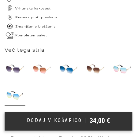
Vrhunska kakovost
Premaz proti praskam
Zmanjšanje bleščanja
Kompleten paket
Več tega stila
34,00
€
DODAJ V KOŠARICO
|