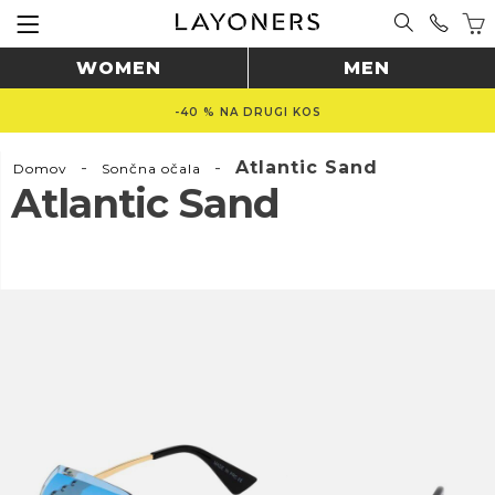
WOMEN
MEN
-40 % NA DRUGI KOS
-
-
Atlantic Sand
Domov
Sončna očala
Atlantic Sand