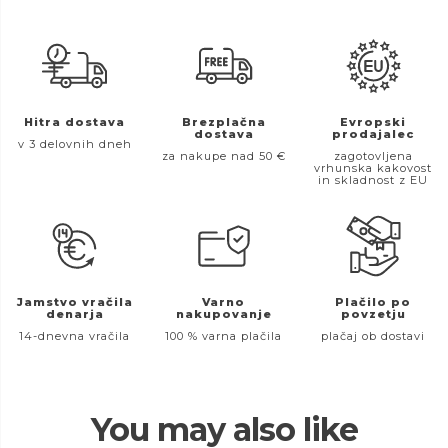
Hitra dostava
Brezplačna
Evropski
dostava
prodajalec
v 3 delovnih dneh
za nakupe nad 50 €
zagotovljena
vrhunska kakovost
in skladnost z EU
Jamstvo vračila
Varno
Plačilo po
denarja
nakupovanje
povzetju
14-dnevna vračila
100 % varna plačila
plačaj ob dostavi
You may also like