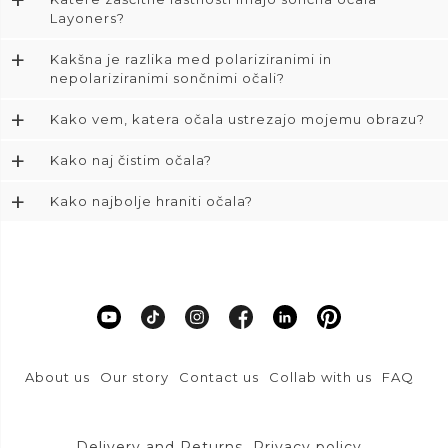
+
Layoners?
+
Kakšna je razlika med polariziranimi in
nepolariziranimi sončnimi očali?
+
Kako vem, katera očala ustrezajo mojemu obrazu?
+
Kako naj čistim očala?
+
Kako najbolje hraniti očala?
About us
Our story
Contact us
Collab with us
FAQ
Delivery and Returns
Privacy policy