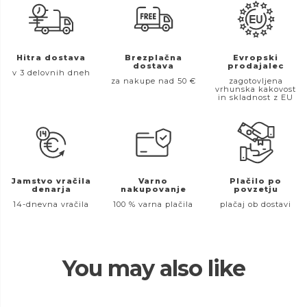
Hitra dostava
Brezplačna
Evropski
dostava
prodajalec
v 3 delovnih dneh
za nakupe nad 50 €
zagotovljena
vrhunska kakovost
in skladnost z EU
Jamstvo vračila
Varno
Plačilo po
denarja
nakupovanje
povzetju
14-dnevna vračila
100 % varna plačila
plačaj ob dostavi
You may also like