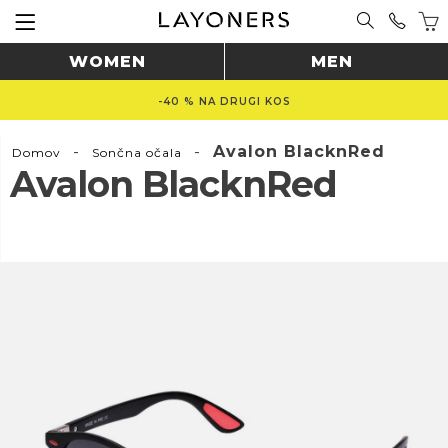
WOMEN
MEN
-40 % NA DRUGI KOS
-
-
Avalon BlacknRed
Domov
Sončna očala
Avalon BlacknRed