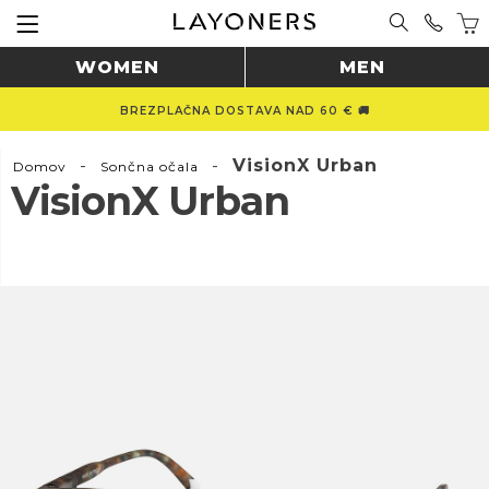
WOMEN
MEN
BREZPLAČNA DOSTAVA NAD 60 € 🚚
-
-
VisionX Urban
Domov
Sončna očala
VisionX Urban