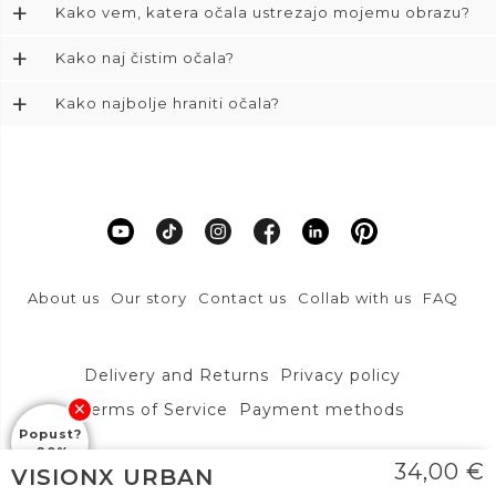
+
Kako vem, katera očala ustrezajo mojemu obrazu?
+
Kako naj čistim očala?
+
Kako najbolje hraniti očala?
About us
Our story
Contact us
Collab with us
FAQ
Delivery and Returns
Privacy policy
Terms of Service
Payment methods
Popust?
-20%
DFVU d.o.o., Liparjeva ulica 6a, 1234 Mengeš
34,00
€
VISIONX URBAN
info@layoners.com