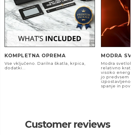
KOMPLETNA OPREMA
MODRA SV
Vse vključeno. Darilna škatla, krpica,
Modra svetloba 
dodatki...
relativno kratk
visoko energij
jo predvsem digi
izpostavljenost
spanje in povzr
Customer reviews