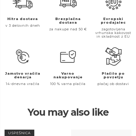
Hitra dostava
Brezplačna
Evropski
dostava
prodajalec
v 3 delovnih dneh
za nakupe nad 50 €
zagotovljena
vrhunska kakovost
in skladnost z EU
Jamstvo vračila
Varno
Plačilo po
denarja
nakupovanje
povzetju
14-dnevna vračila
100 % varna plačila
plačaj ob dostavi
You may also like
USPEŠNICA