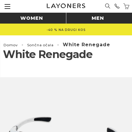
WOMEN
MEN
-40 % NA DRUGI KOS
-
-
White Renegade
Domov
Sončna očala
White Renegade