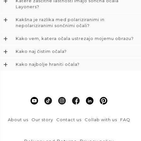
+
Katere zaščitne lastnosti imajo sončna očala
Layoners?
+
Kakšna je razlika med polariziranimi in
nepolariziranimi sončnimi očali?
+
Kako vem, katera očala ustrezajo mojemu obrazu?
+
Kako naj čistim očala?
+
Kako najbolje hraniti očala?
About us
Our story
Contact us
Collab with us
FAQ