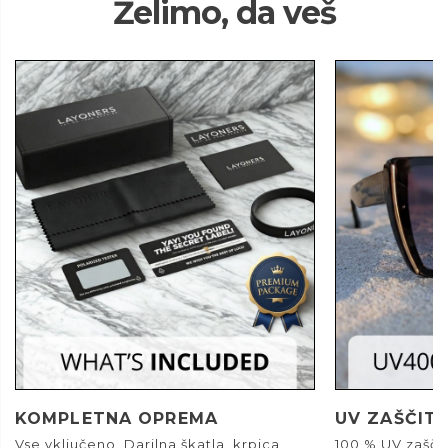
Želimo, da veš
KOMPLETNA OPREMA
UV ZAŠČIT
Vse vključeno. Darilna škatla, krpica,
100 % UV zašči