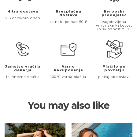
Hitra dostava
Brezplačna
Evropski
dostava
prodajalec
v 3 delovnih dneh
za nakupe nad 50 €
zagotovljena
vrhunska kakovost
in skladnost z EU
Jamstvo vračila
Varno
Plačilo po
denarja
nakupovanje
povzetju
14-dnevna vračila
100 % varna plačila
plačaj ob dostavi
You may also like