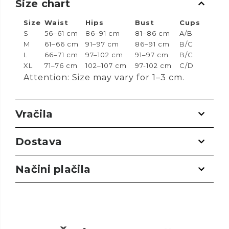
Size chart
Size
Waist
Hips
Bust
Cups
S
56–61 cm
86–91 cm
81–86 cm
A/B
M
61–66 cm
91–97 cm
86–91 cm
B/C
L
66–71 cm
97–102 cm
91–97 cm
B/C
XL
71–76 cm
102–107 cm
97-102 cm
C/D
Attention: Size may vary for 1–3 cm.
Vračila
Dostava
Načini plačila