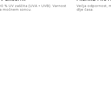
00 % UV zaščita (UVA + UVB). Varnost
Večja odpornost, m
a močnem soncu.
dlje časa.