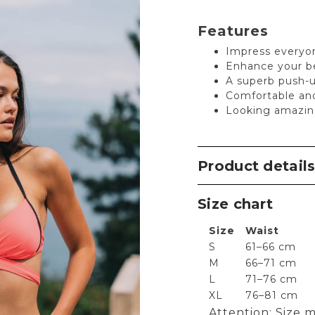
Features
Impress everyon
Enhance your b
A superb push-u
Comfortable and
Looking amazin
Product detail
Size chart
Size
Waist
S
61–66 cm
M
66–71 cm
L
71–76 cm
XL
76–81 cm
Attention: Size m