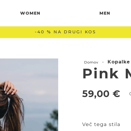
WOMEN
MEN
BREZPLAČNA DOSTAVA NAD 60 € 🚚
-
Kopalke
Domov
Pink 
59,00
€
Več tega stila