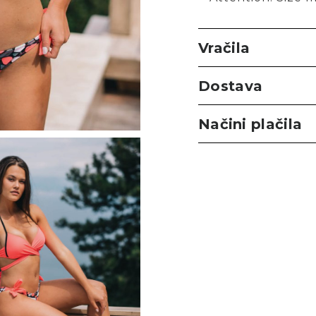
Vračila
Dostava
Načini plačila