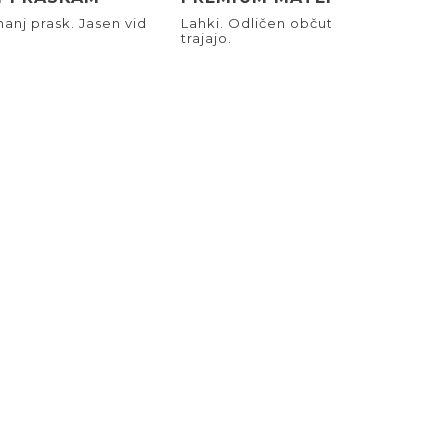
anj prask. Jasen vid
Lahki. Odličen občutek. Narejeni, d
trajajo.