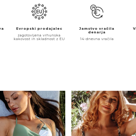
va
Evropski prodajalec
Jamstvo vračila
V
denarja
€
zagotovljena vrhunska
kakovost in skladnost z EU
14-dnevna vračila