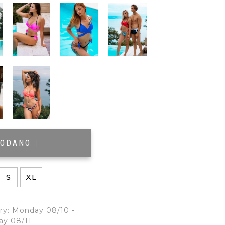
RODANO
|
S
XL
ry: Monday 08/10 -
ay 08/11