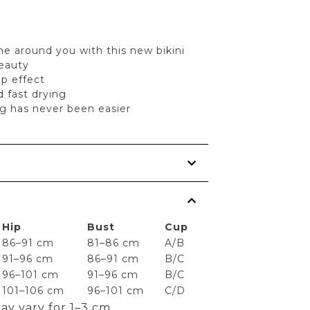
e around you with this new bikini
eauty
p effect
 fast drying
g has never been easier
s
Hip
Bust
Cup
86–91 cm
81–86 cm
A/B
91–96 cm
86–91 cm
B/C
96–101 cm
91–96 cm
B/C
101–106 cm
96–101 cm
C/D
ay vary for 1–3 cm.