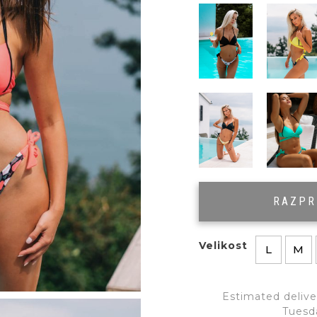
RAZP
Velikost
L
M
Estimated delive
Tuesd