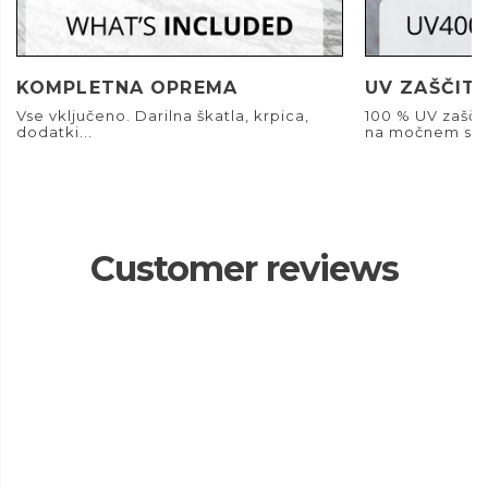
KOMPLETNA OPREMA
UV ZAŠČIT
Vse vključeno. Darilna škatla, krpica,
100 % UV zašči
dodatki...
na močnem son
Customer reviews