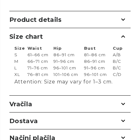
Product details
Size chart
Size
Waist
Hip
Bust
Cup
S
61–66 cm
86–91 cm
81–86 cm
A/B
M
66–71 cm
91–96 cm
86–91 cm
B/C
L
71–76 cm
96–101 cm
91–96 cm
B/C
XL
76–81 cm
101–106 cm
96–101 cm
C/D
Attention: Size may vary for 1–3 cm.
Vračila
Dostava
Načini plačila