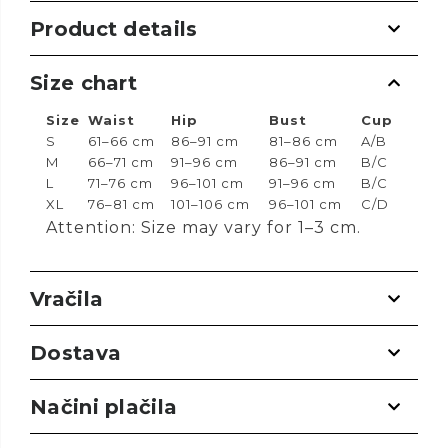
Product details
Size chart
Size
Waist
Hip
Bust
Cup
S
61–66 cm
86–91 cm
81–86 cm
A/B
M
66–71 cm
91–96 cm
86–91 cm
B/C
L
71–76 cm
96–101 cm
91–96 cm
B/C
XL
76–81 cm
101–106 cm
96–101 cm
C/D
Attention: Size may vary for 1–3 cm.
Vračila
Dostava
Načini plačila