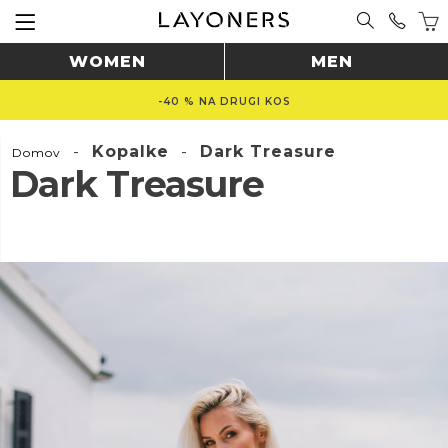
WOMEN
MEN
-40 % NA DRUGI KOS
-
Kopalke
-
Dark Treasure
Domov
Dark Treasure