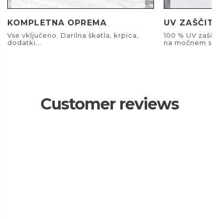
KOMPLETNA OPREMA
UV ZAŠČIT
Vse vključeno. Darilna škatla, krpica,
100 % UV zašči
dodatki...
na močnem son
Customer reviews