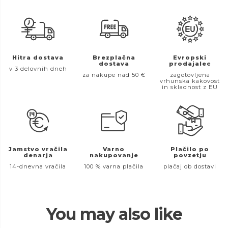
Hitra dostava
Brezplačna
Evropski
dostava
prodajalec
v 3 delovnih dneh
za nakupe nad 50 €
zagotovljena
vrhunska kakovost
in skladnost z EU
Jamstvo vračila
Varno
Plačilo po
denarja
nakupovanje
povzetju
14-dnevna vračila
100 % varna plačila
plačaj ob dostavi
You may also like