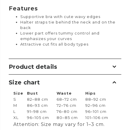
Features
Supportive bra with cute wavy edges
Halter straps tie behind the neck and on the
back
Lower part offers tummy control and
emphasizes your curves
Attractive cut fits all body types
Product details
Size chart
Size
Bust
Waste
Hips
S
82–88 cm
68–72 cm
88–92 cm
M
86–93 cm
72–76 cm
92–96 cm
L
91–98 cm
76–80 cm
96–101 cm
XL
96–105 cm
80–85 cm
101–106 cm
Attention: Size may vary for 1–3 cm.