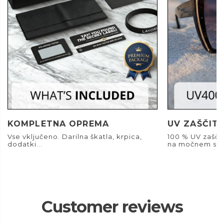
KOMPLETNA OPREMA
UV ZAŠČIT
Vse vključeno. Darilna škatla, krpica,
100 % UV zašči
dodatki...
na močnem son
Customer reviews