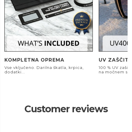
KOMPLETNA OPREMA
UV ZAŠČIT
Vse vključeno. Darilna škatla, krpica,
100 % UV zašči
dodatki...
na močnem son
Customer reviews