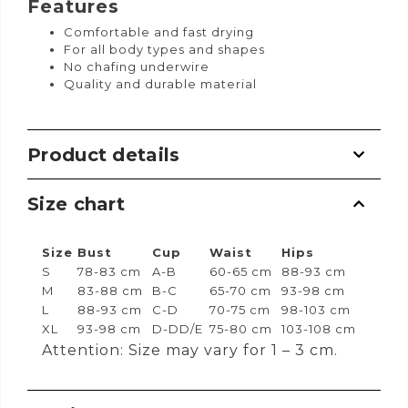
Features
Comfortable and fast drying
For all body types and shapes
No chafing underwire
Quality and durable material
Product details
Size chart
Size
Bust
Cup
Waist
Hips
S
78-83 cm
A-B
60-65 cm
88-93 cm
M
83-88 cm
B-C
65-70 cm
93-98 cm
L
88-93 cm
C-D
70-75 cm
98-103 cm
XL
93-98 cm
D-DD/E
75-80 cm
103-108 cm
Attention: Size may vary for 1 – 3 cm.