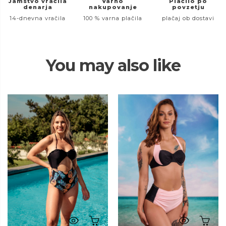
Jamstvo vračila
Varno
Plačilo po
denarja
nakupovanje
povzetju
14-dnevna vračila
100 % varna plačila
plačaj ob dostavi
You may also like