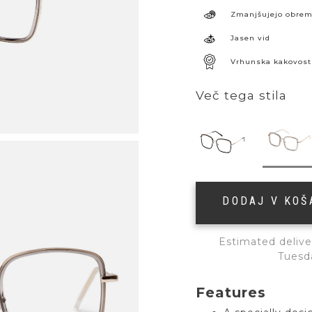
Zmanjšujejo obrem
Jasen vid
Vrhunska kakovost
Več tega stila
DODAJ V KO
Estimated delive
Tuesd
Features