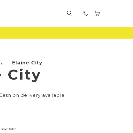
-
Elaine City
la
 City
Cash on delivery available
o svetlobo