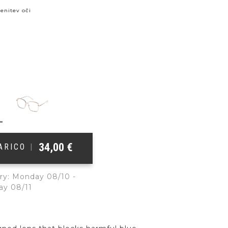
enitev oči
34,00
€
ŠARICO
|
ry: Monday 08/10 -
ay 08/11