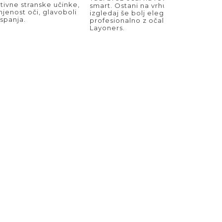
ivne stranske učinke,
smart. Ostani na vrhuncu svoje igre 
jenost oči, glavoboli
izgledaj še bolj elegantno in
 spanja.
profesionalno z očali za modro sve
Layoners.