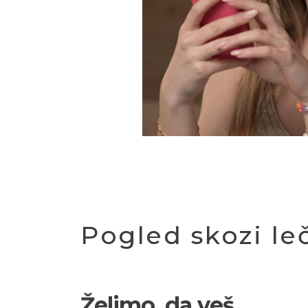
Pogled skozi le
Želimo, da veš