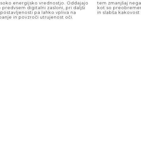
isoko energijsko vrednostjo. Oddajajo
tem zmanjšaj negat
o predvsem digitalni zasloni, pri daljši
kot so preobremen
zpostavljenosti pa lahko vpliva na
in slabša kakovost
panje in povzroči utrujenost oči.