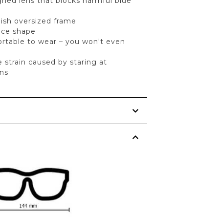
gned lens that blocks harmful blue
lish oversized frame
face shape
rtable to wear – you won't even
 strain caused by staring at
ns
s