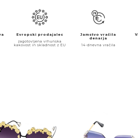
va
Evropski prodajalec
Jamstvo vračila
V
denarja
€
zagotovljena vrhunska
kakovost in skladnost z EU
14-dnevna vračila