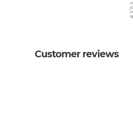
v
j
i
s
Customer reviews