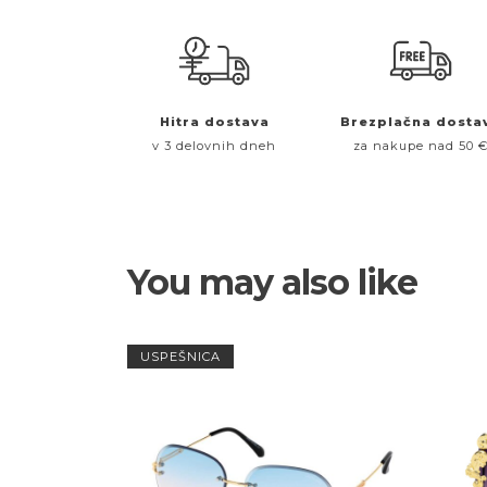
Hitra dostava
Brezplačna dosta
v 3 delovnih dneh
za nakupe nad 50 
You may also like
USPEŠNICA