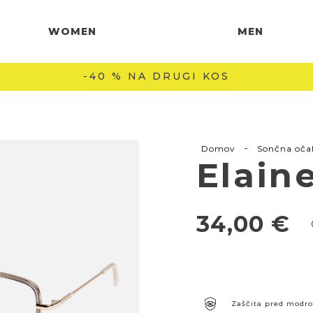
WOMEN
MEN
-40 % NA DRUGI KOS
-
Domov
Sončna oča
Elaine
34,00
€
Zaščita pred modr