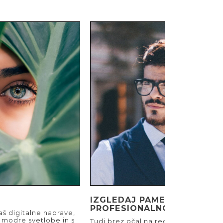
IZGLEDAJ PAMETNO IN
PROFESIONALNO
aš digitalne naprave,
m modre svetlobe in s
Tudi brez očal na recept si lahko vid