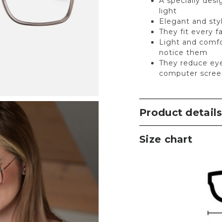
A specially desi
light
Elegant and sty
They fit every 
Light and comfo
notice them
They reduce eye
computer scree
Product detail
Size chart