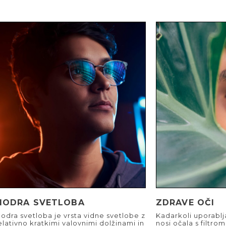
MODRA SVETLOBA
ZDRAVE OČI
odra svetloba je vrsta vidne svetlobe z
Kadarkoli uporablj
elativno kratkimi valovnimi dolžinami in
nosi očala s filtro