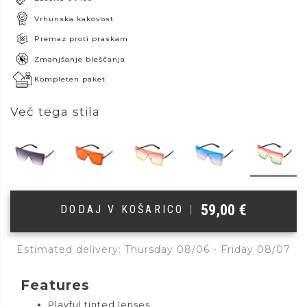
Vrhunska kakovost
Premaz proti praskam
Zmanjšanje bleščanja
Kompleten paket
Več tega stila
59,00
€
DODAJ V KOŠARICO
|
Estimated delivery: Thursday 08/06 - Friday 08/07
Features
Playful tinted lenses