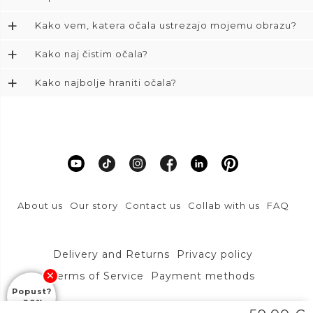
+
Kako vem, katera očala ustrezajo mojemu obrazu?
+
Kako naj čistim očala?
+
Kako najbolje hraniti očala?
About us
Our story
Contact us
Collab with us
FAQ
Delivery and Returns
Privacy policy
Terms of Service
Payment methods
Popust?
-20%
DFVU d.o.o., Liparjeva ulica 6a, 1234 Mengeš