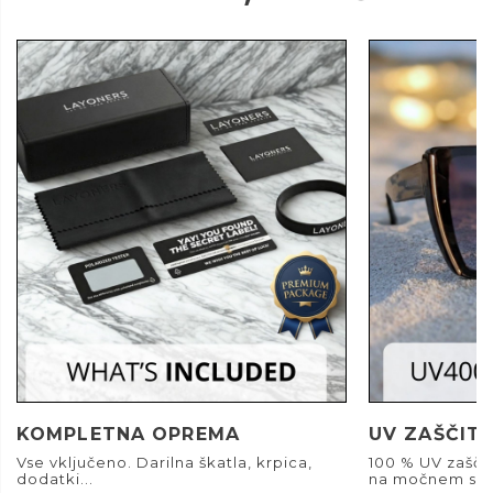
KOMPLETNA OPREMA
UV ZAŠČIT
Vse vključeno. Darilna škatla, krpica,
100 % UV zašči
dodatki...
na močnem son