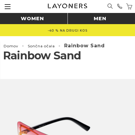
WOMEN
MEN
-40 % NA DRUGI KOS
-
-
Rainbow Sand
Domov
Sončna očala
Rainbow Sand