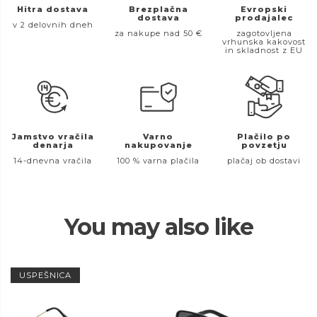
Hitra dostava
Brezplačna
Evropski
dostava
prodajalec
v 2 delovnih dneh
za nakupe nad 50 €
zagotovljena
vrhunska kakovost
in skladnost z EU
Jamstvo vračila
Varno
Plačilo po
denarja
nakupovanje
povzetju
14-dnevna vračila
100 % varna plačila
plačaj ob dostavi
You may also like
USPEŠNICA