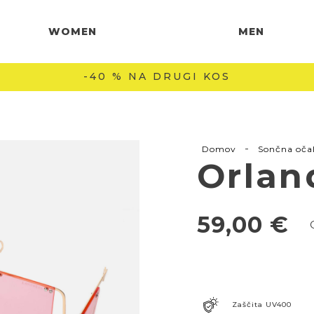
WOMEN
MEN
-40 % NA DRUGI KOS
-
Domov
Sončna oča
Orlan
59,00
€
Zaščita UV400