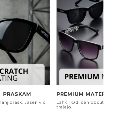
I PRASKAM
PREMIUM MATERIALI
anj prask. Jasen vid
Lahki. Odličen občutek. Narejeni, d
trajajo.