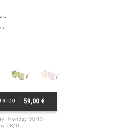
skam
nja
59,00
€
ŠARICO
|
ry: Monday 08/10 -
ay 08/11