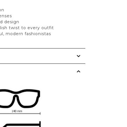
on
lenses
ed design
lish twist to every outfit
ful, modern fashionistas
s