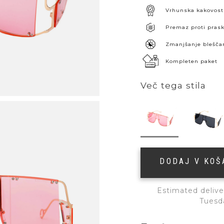
Vrhunska kakovost
Premaz proti pra
Zmanjšanje blešča
Kompleten paket
Več tega stila
DODAJ V KO
Estimated delive
Tuesd