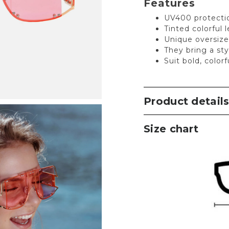
Features
UV400 protecti
Tinted colorful 
Unique oversiz
They bring a sty
Suit bold, color
Product detail
Size chart