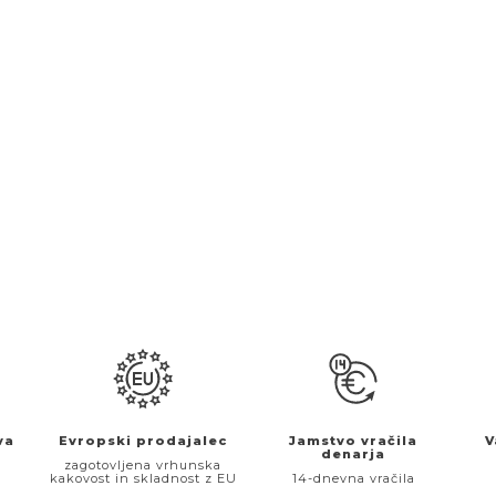
va
Evropski prodajalec
Jamstvo vračila
V
denarja
€
zagotovljena vrhunska
kakovost in skladnost z EU
14-dnevna vračila