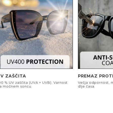
UV ZAŠČITA
PREMAZ PROT
00 % UV zaščita (UVA + UVB). Varnost
Večja odpornost, m
a močnem soncu.
dlje časa.