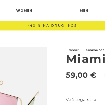
WOMEN
MEN
-40 % NA DRUGI KOS
-
Domov
Sončna oča
Miam
59,00
€
Več tega stila