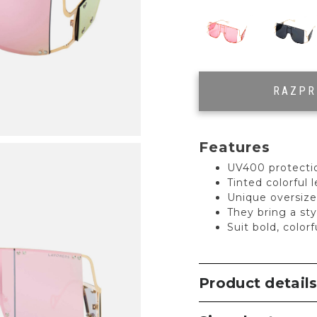
RAZP
Features
UV400 protecti
Tinted colorful 
Unique oversiz
They bring a sty
Suit bold, color
Product detail