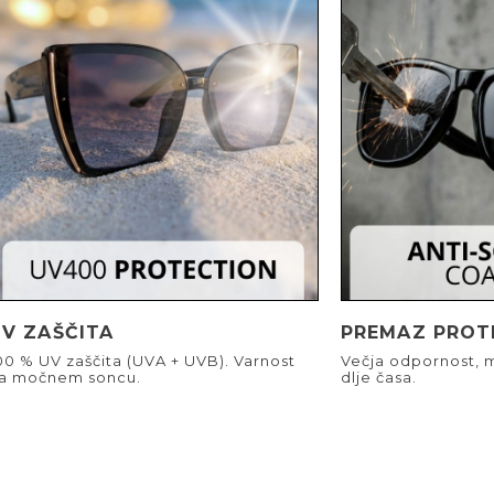
UV ZAŠČITA
PREMAZ PROT
00 % UV zaščita (UVA + UVB). Varnost
Večja odpornost, m
a močnem soncu.
dlje časa.