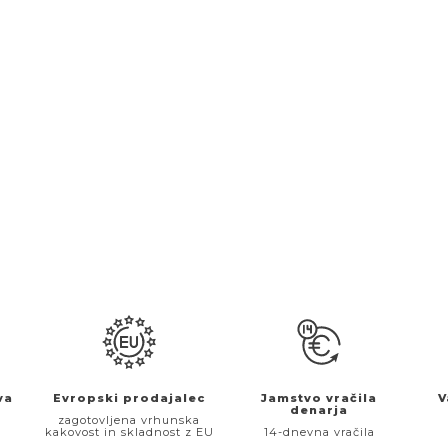
va
Evropski prodajalec
Jamstvo vračila
V
denarja
€
zagotovljena vrhunska
kakovost in skladnost z EU
14-dnevna vračila