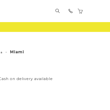
-
Miami
la
i
Cash on delivery available