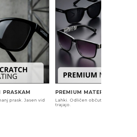
I PRASKAM
PREMIUM MATERIALI
anj prask. Jasen vid
Lahki. Odličen občutek. Narejeni, d
trajajo.