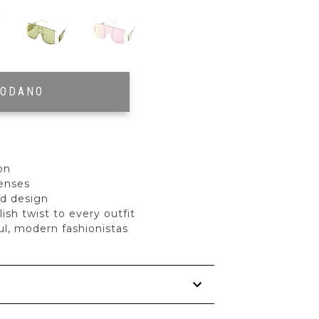
RODANO
|
on
lenses
ed design
lish twist to every outfit
ful, modern fashionistas
s