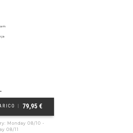
skam
nja
79,95
€
ŠARICO
|
ry: Monday 08/10 -
ay 08/11