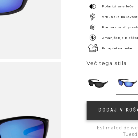
Polarizirane leče
Vrhunska kakovost
Premaz proti pra
Zmanjšanje blešča
Kompleten paket
Več tega stila
DODAJ V KO
Estimated delive
Tuesd