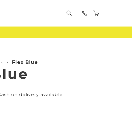
-
Flex Blue
la
Blue
Cash on delivery available