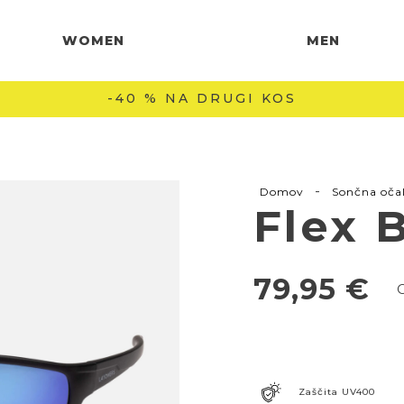
WOMEN
MEN
-40 % NA DRUGI KOS
-
Domov
Sončna oča
Flex 
79,95
€
Zaščita UV400