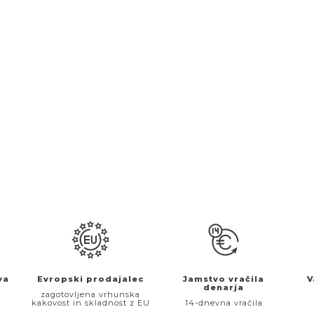
va
Evropski prodajalec
Jamstvo vračila
V
denarja
€
zagotovljena vrhunska
kakovost in skladnost z EU
14-dnevna vračila