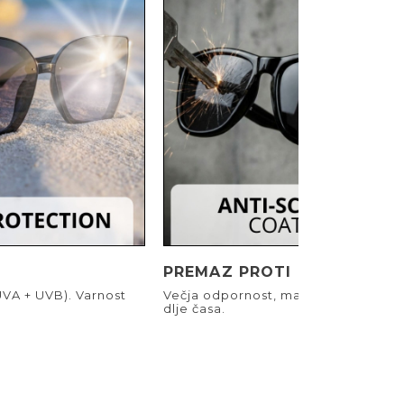
PREMAZ PROTI PRASKAM
UVA + UVB). Varnost
Večja odpornost, manj prask. Jasen 
dlje časa.