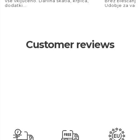
Vse vključeno. Darilna škatla, krpica,
Brez bleščanja.
dodatki...
Udobje za vaše
Customer reviews