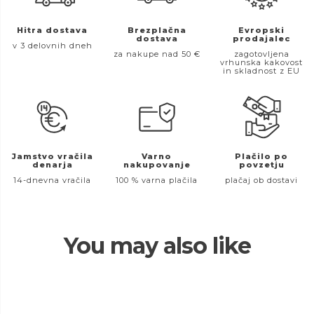
Hitra dostava
Brezplačna
Evropski
dostava
prodajalec
v 3 delovnih dneh
za nakupe nad 50 €
zagotovljena
vrhunska kakovost
in skladnost z EU
Jamstvo vračila
Varno
Plačilo po
denarja
nakupovanje
povzetju
14-dnevna vračila
100 % varna plačila
plačaj ob dostavi
You may also like