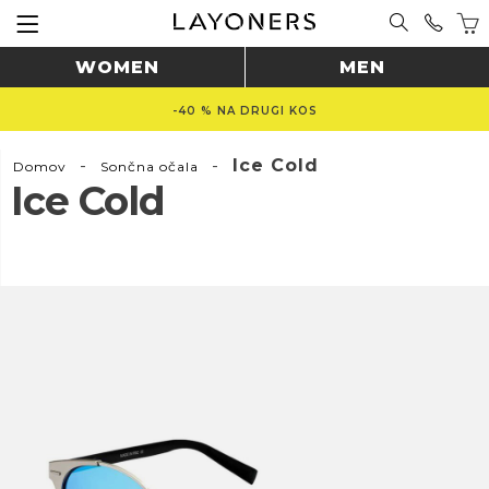
WOMEN
MEN
-40 % NA DRUGI KOS
-
-
Ice Cold
Domov
Sončna očala
Ice Cold