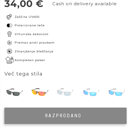
34,00
€
Cash on delivery available
Zaščita UV400
Polarizirane leče
Vrhunska kakovost
Premaz proti praskam
Zmanjšanje bleščanja
Kompleten paket
Več tega stila
RAZPRODANO
|