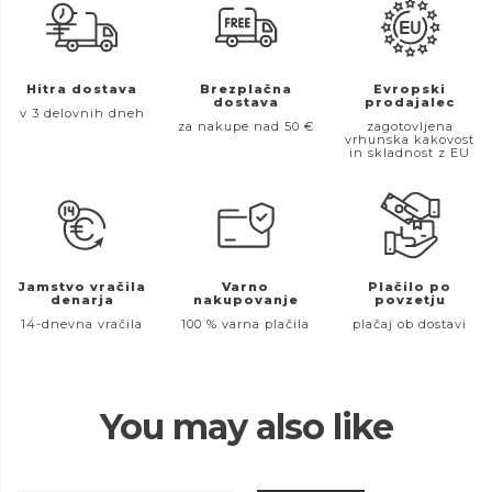
Hitra dostava
Brezplačna
Evropski
dostava
prodajalec
v 3 delovnih dneh
za nakupe nad 50 €
zagotovljena
vrhunska kakovost
in skladnost z EU
Jamstvo vračila
Varno
Plačilo po
denarja
nakupovanje
povzetju
14-dnevna vračila
100 % varna plačila
plačaj ob dostavi
You may also like