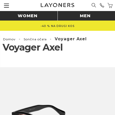
WOMEN
MEN
-40 % NA DRUGI KOS
-
-
Voyager Axel
Domov
Sončna očala
Voyager Axel