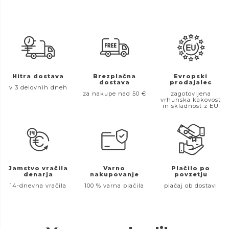
Hitra dostava
Brezplačna
Evropski
dostava
prodajalec
v 3 delovnih dneh
za nakupe nad 50 €
zagotovljena
vrhunska kakovost
in skladnost z EU
Jamstvo vračila
Varno
Plačilo po
denarja
nakupovanje
povzetju
14-dnevna vračila
100 % varna plačila
plačaj ob dostavi