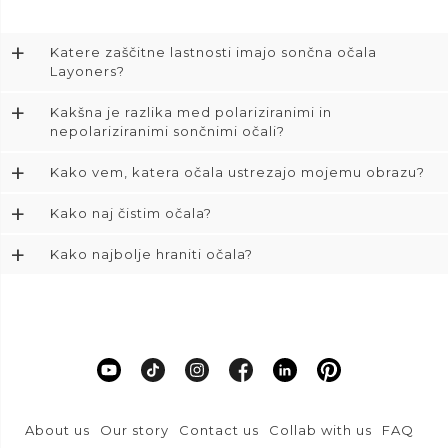
+
Katere zaščitne lastnosti imajo sončna očala
Layoners?
+
Kakšna je razlika med polariziranimi in
nepolariziranimi sončnimi očali?
+
Kako vem, katera očala ustrezajo mojemu obrazu?
+
Kako naj čistim očala?
+
Kako najbolje hraniti očala?
About us
Our story
Contact us
Collab with us
FAQ