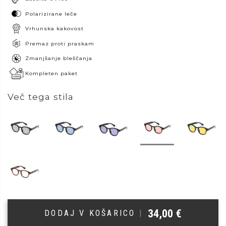
Polarizirane leče
Vrhunska kakovost
Premaz proti praskam
Zmanjšanje bleščanja
Kompleten paket
Več tega stila
34,00
€
DODAJ V KOŠARICO
|