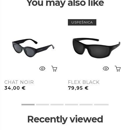
You may also like
USPEŠNICA
CHAT NOIR
FLEX BLACK
34,00
€
79,95
€
Recently viewed