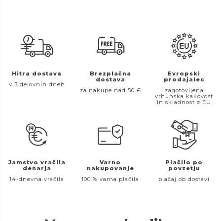
Hitra dostava
Brezplačna
Evropski
dostava
prodajalec
v 3 delovnih dneh
za nakupe nad 50 €
zagotovljena
vrhunska kakovost
in skladnost z EU
Jamstvo vračila
Varno
Plačilo po
denarja
nakupovanje
povzetju
14-dnevna vračila
100 % varna plačila
plačaj ob dostavi