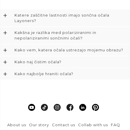
+
Katere zaščitne lastnosti imajo sončna očala
Layoners?
+
Kakšna je razlika med polariziranimi in
nepolariziranimi sončnimi očali?
+
Kako vem, katera očala ustrezajo mojemu obrazu?
+
Kako naj čistim očala?
+
Kako najbolje hraniti očala?
About us
Our story
Contact us
Collab with us
FAQ