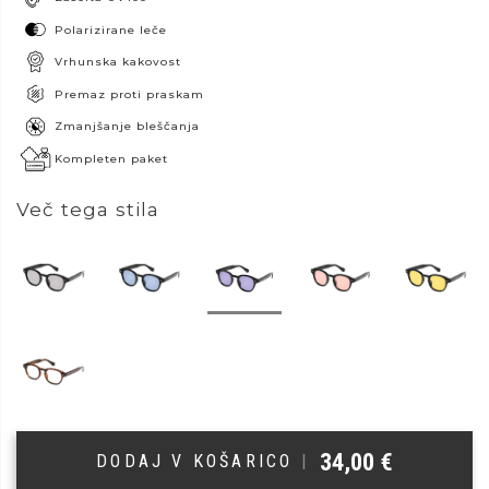
Polarizirane leče
Vrhunska kakovost
Premaz proti praskam
Zmanjšanje bleščanja
Kompleten paket
Več tega stila
34,00
€
DODAJ V KOŠARICO
|