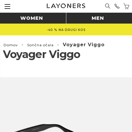
WOMEN
MEN
-40 % NA DRUGI KOS
-
-
Voyager Viggo
Domov
Sončna očala
Voyager Viggo