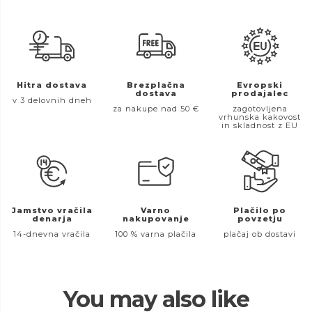
Hitra dostava
Brezplačna
Evropski
dostava
prodajalec
v 3 delovnih dneh
za nakupe nad 50 €
zagotovljena
vrhunska kakovost
in skladnost z EU
Jamstvo vračila
Varno
Plačilo po
denarja
nakupovanje
povzetju
14-dnevna vračila
100 % varna plačila
plačaj ob dostavi
You may also like