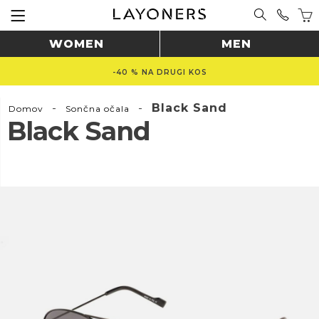
WOMEN
MEN
-40 % NA DRUGI KOS
-
-
Black Sand
Domov
Sončna očala
Black Sand