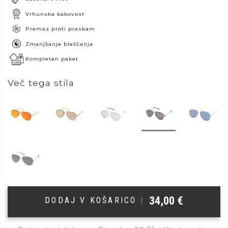
Vrhunska kakovost
Premaz proti praskam
Zmanjšanje bleščanja
Kompleten paket
Več tega stila
34,00
€
DODAJ V KOŠARICO
|