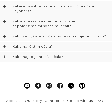
+
Katere zaščitne lastnosti imajo sončna očala
Layoners?
+
Kakšna je razlika med polariziranimi in
nepolariziranimi sončnimi očali?
+
Kako vem, katera očala ustrezajo mojemu obrazu?
+
Kako naj čistim očala?
+
Kako najbolje hraniti očala?
About us
Our story
Contact us
Collab with us
FAQ