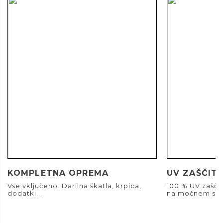
KOMPLETNA OPREMA
UV ZAŠČIT
Vse vključeno. Darilna škatla, krpica,
100 % UV zašči
dodatki...
na močnem son