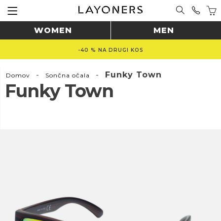
WOMEN
MEN
-40 % NA DRUGI KOS
-
-
Funky Town
Domov
Sončna očala
Funky Town