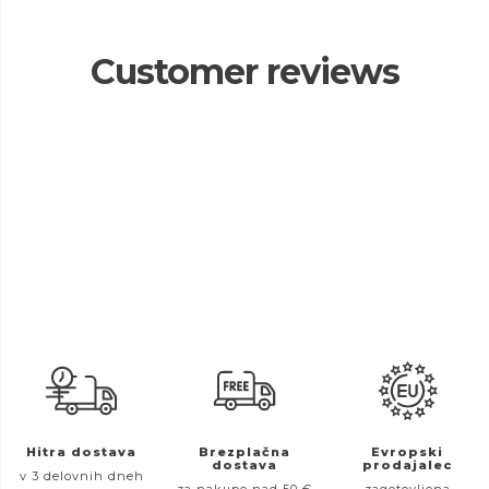
Customer reviews
Hitra dostava
Brezplačna
Evropski
dostava
prodajalec
v 3 delovnih dneh
za nakupe nad 50 €
zagotovljena