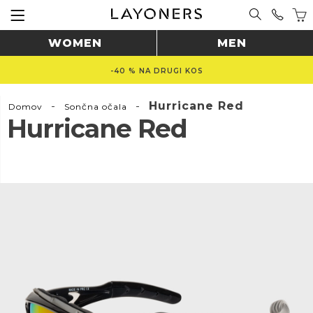
WOMEN
MEN
-40 % NA DRUGI KOS
-
-
Hurricane Red
Domov
Sončna očala
Hurricane Red