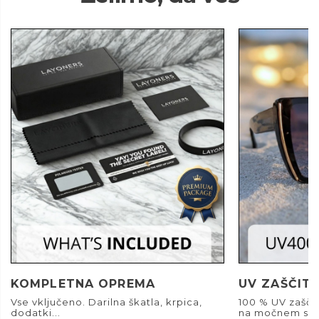
KOMPLETNA OPREMA
UV ZAŠČIT
Vse vključeno. Darilna škatla, krpica,
100 % UV zašči
dodatki...
na močnem son