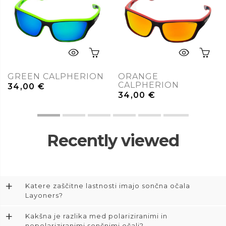
GREEN CALPHERION
ORANGE
CALPHERION
34,00
€
34,00
€
Recently viewed
+
Katere zaščitne lastnosti imajo sončna očala
Layoners?
+
Kakšna je razlika med polariziranimi in
nepolariziranimi sončnimi očali?