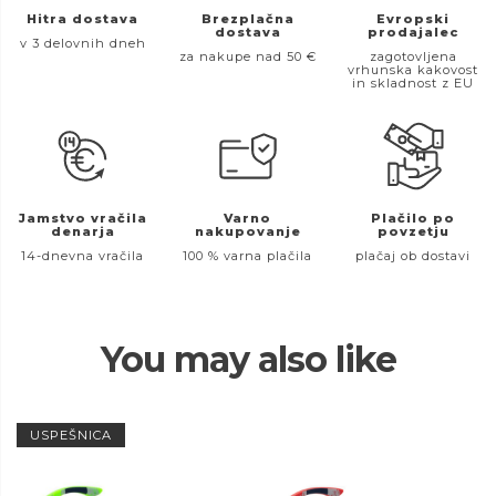
Hitra dostava
Brezplačna
Evropski
dostava
prodajalec
v 3 delovnih dneh
za nakupe nad 50 €
zagotovljena
vrhunska kakovost
in skladnost z EU
Jamstvo vračila
Varno
Plačilo po
denarja
nakupovanje
povzetju
14-dnevna vračila
100 % varna plačila
plačaj ob dostavi
You may also like
USPEŠNICA