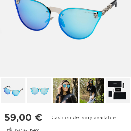
59,00
€
Cash on delivery available
Zaščita UV400