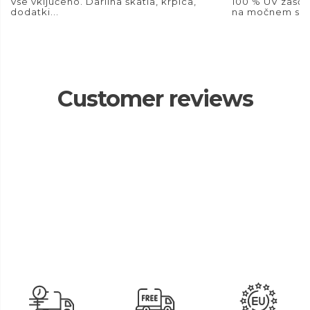
Vse vključeno. Darilna škatla, krpica,
100 % UV zašči
dodatki...
na močnem son
Customer reviews