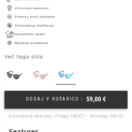
Vrhunska kakovost
Premaz proti praskam
Zmanjšanje bleščanja
Kompleten paket
Najbolje prodajana
Več tega stila
59,00
€
DODAJ V KOŠARICO
|
Estimated delivery: Friday 08/07 - Monday 08/10
Features