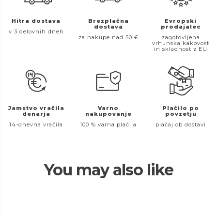
Hitra dostava
Brezplačna
Evropski
dostava
prodajalec
v 3 delovnih dneh
za nakupe nad 50 €
zagotovljena
vrhunska kakovost
in skladnost z EU
Jamstvo vračila
Varno
Plačilo po
denarja
nakupovanje
povzetju
14-dnevna vračila
100 % varna plačila
plačaj ob dostavi
You may also like