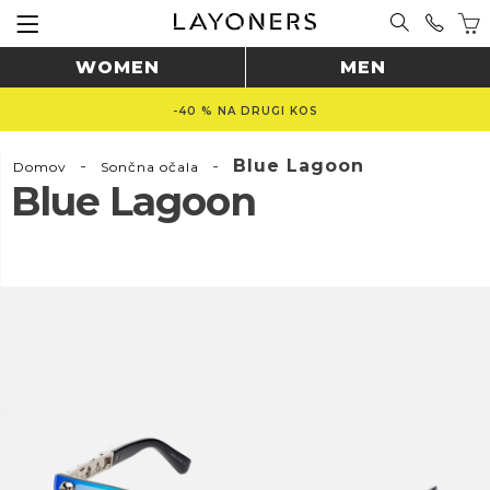
WOMEN
MEN
-40 % NA DRUGI KOS
-
-
Blue Lagoon
Domov
Sončna očala
Blue Lagoon