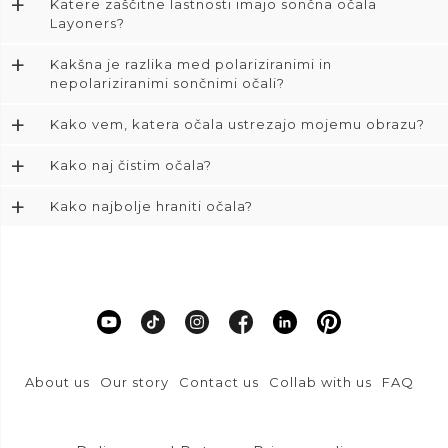
+
Katere zaščitne lastnosti imajo sončna očala
Layoners?
+
Kakšna je razlika med polariziranimi in
nepolariziranimi sončnimi očali?
+
Kako vem, katera očala ustrezajo mojemu obrazu?
+
Kako naj čistim očala?
+
Kako najbolje hraniti očala?
About us
Our story
Contact us
Collab with us
FAQ