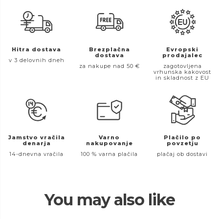
Hitra dostava
Brezplačna
Evropski
dostava
prodajalec
v 3 delovnih dneh
za nakupe nad 50 €
zagotovljena
vrhunska kakovost
in skladnost z EU
Jamstvo vračila
Varno
Plačilo po
denarja
nakupovanje
povzetju
14-dnevna vračila
100 % varna plačila
plačaj ob dostavi
You may also like