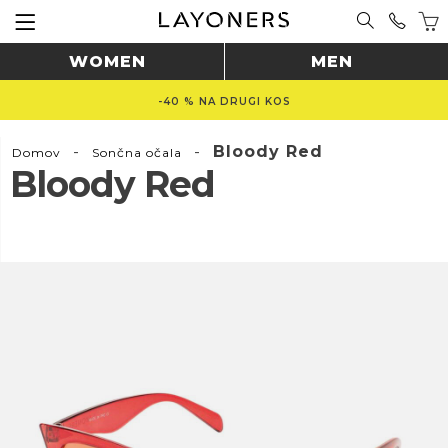
WOMEN
MEN
-40 % NA DRUGI KOS
-
-
Bloody Red
Domov
Sončna očala
Bloody Red