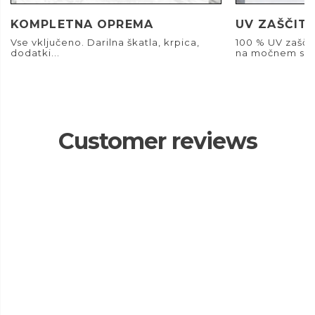
KOMPLETNA OPREMA
UV ZAŠČIT
Vse vključeno. Darilna škatla, krpica,
100 % UV zašči
dodatki...
na močnem son
Customer reviews