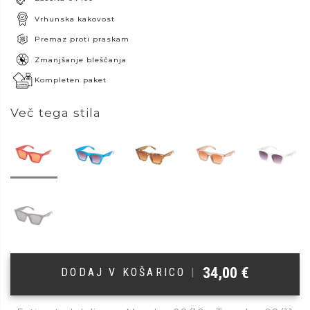
Vrhunska kakovost
Premaz proti praskam
Zmanjšanje bleščanja
Kompleten paket
Več tega stila
34,00
€
DODAJ V KOŠARICO
|