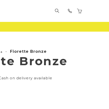
-
Fiorette Bronze
la
tte Bronze
Cash on delivery available