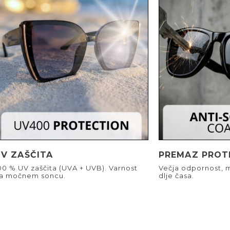
UV ZAŠČITA
PREMAZ PROT
00 % UV zaščita (UVA + UVB). Varnost
Večja odpornost, m
a močnem soncu.
dlje časa.