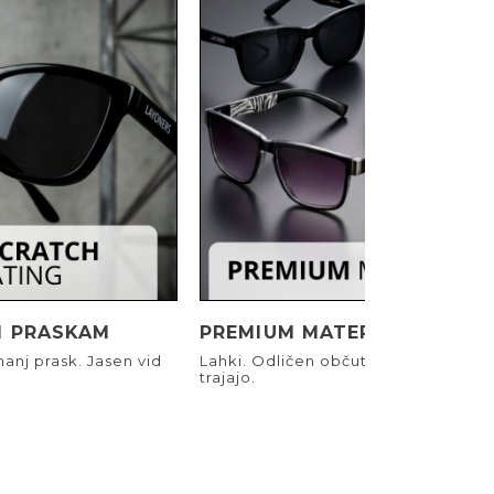
I PRASKAM
PREMIUM MATERIALI
anj prask. Jasen vid
Lahki. Odličen občutek. Narejeni, d
trajajo.