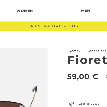
WOMEN
MEN
BREZPLAČNA DOSTAVA NAD 60 € 🚚
-
Domov
Sončna oča
Fiore
59,00
€
Zaščita UV400