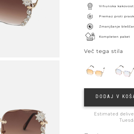
Vrhunska kakovost
Premaz proti pra
Zmanjšanje blešča
Kompleten paket
Več tega stila
DODAJ V KO
Estimated delive
Tuesd