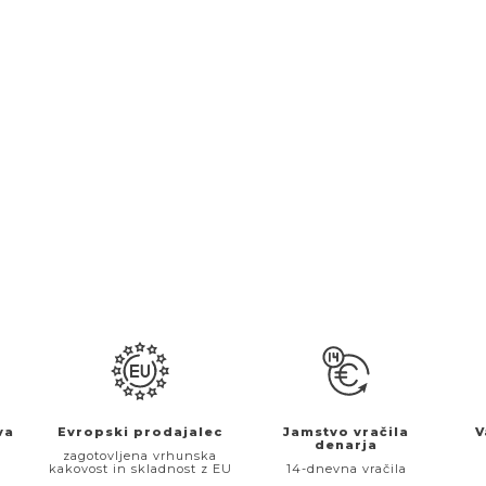
va
Evropski prodajalec
Jamstvo vračila
V
denarja
€
zagotovljena vrhunska
kakovost in skladnost z EU
14-dnevna vračila