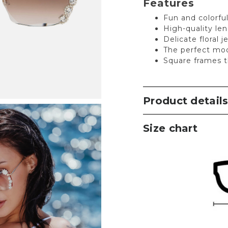
Features
Fun and colorfu
High-quality le
Delicate floral j
The perfect mo
Square frames th
Product detail
Size chart