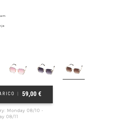
skam
nja
59,00
€
ŠARICO
|
ry: Monday 08/10 -
ay 08/11