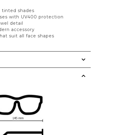
l tinted shades
nses with UV400 protection
ewel detail
dern accessory
at suit all face shapes
s