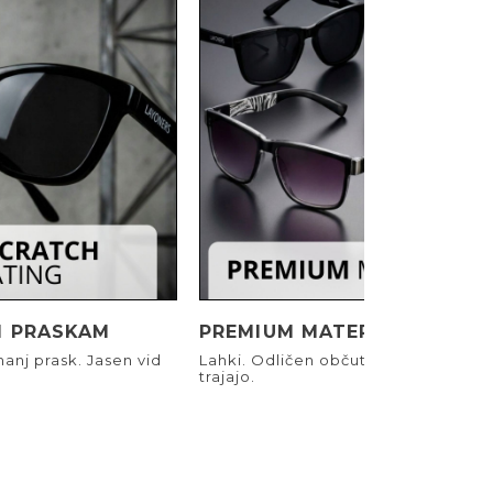
I PRASKAM
PREMIUM MATERIALI
anj prask. Jasen vid
Lahki. Odličen občutek. Narejeni, d
trajajo.