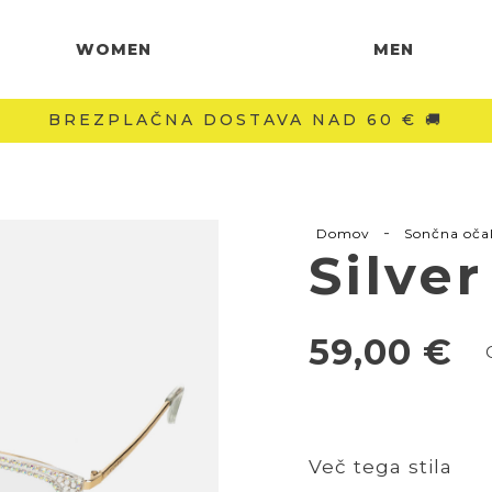
WOMEN
MEN
-40 % NA DRUGI KOS
-
Domov
Sončna oča
Silve
59,00
€
Več tega stila