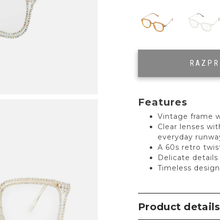
RAZP
Features
Vintage frame w
Clear lenses wi
everyday runwa
A 60s retro twis
Delicate detail
Timeless design
Product detail