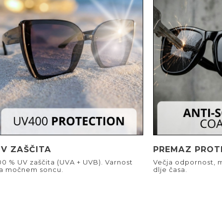
UV ZAŠČITA
PREMAZ PROT
00 % UV zaščita (UVA + UVB). Varnost
Večja odpornost, m
a močnem soncu.
dlje časa.