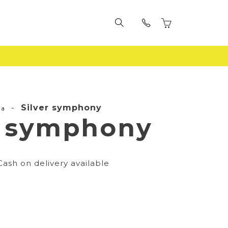
-
Silver symphony
la
r symphony
Cash on delivery available