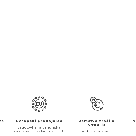
va
Evropski prodajalec
Jamstvo vračila
V
denarja
€
zagotovljena vrhunska
kakovost in skladnost z EU
14-dnevna vračila