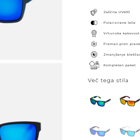
Zaščita UV400
Polarizirane leče
Vrhunska kakovost
Premaz proti pra
Zmanjšanje blešča
Kompleten paket
Več tega stila