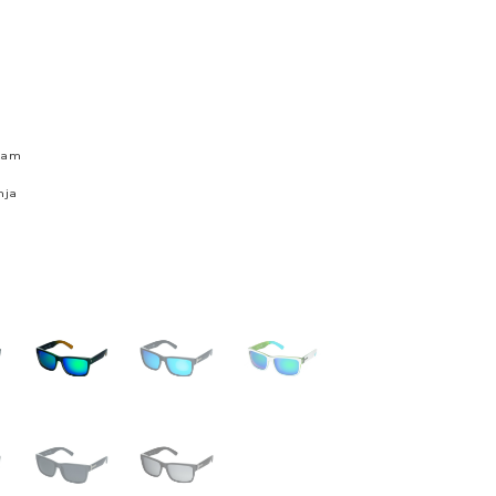
skam
nja