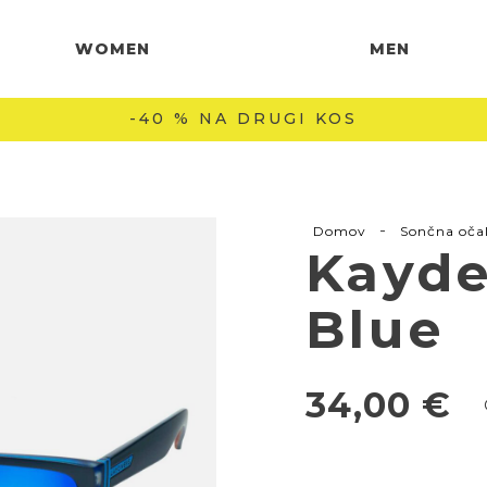
WOMEN
MEN
-40 % NA DRUGI KOS
-
Domov
Sončna oča
Kayde
Blue
34,00
€