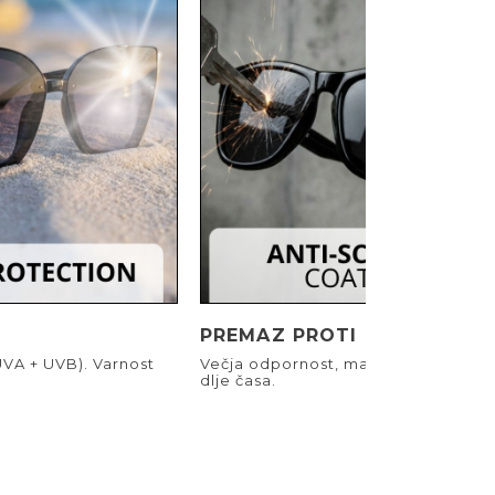
PREMAZ PROTI PRASKAM
UVA + UVB). Varnost
Večja odpornost, manj prask. Jasen 
dlje časa.