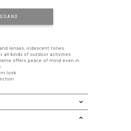
RODANO
|
and lenses, iridescent tones
r all kinds of outdoor activities
frame offers peace of mind even in
s
rn look
ection
s