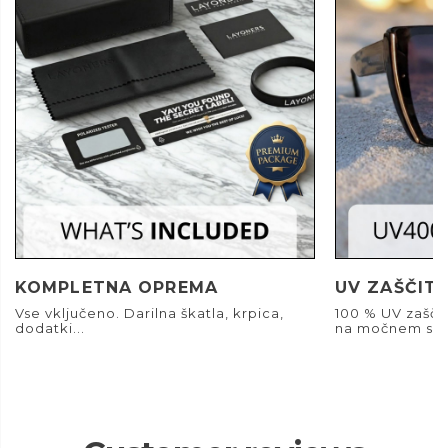
KOMPLETNA OPREMA
UV ZAŠČIT
Vse vključeno. Darilna škatla, krpica,
100 % UV zašči
dodatki...
na močnem son