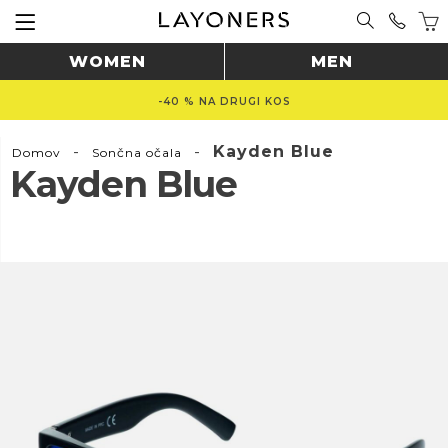
WOMEN
MEN
-40 % NA DRUGI KOS
-
-
Kayden Blue
Domov
Sončna očala
Kayden Blue