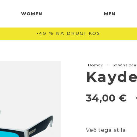
WOMEN
MEN
-40 % NA DRUGI KOS
-
Domov
Sončna oča
Kayde
34,00
€
Več tega stila