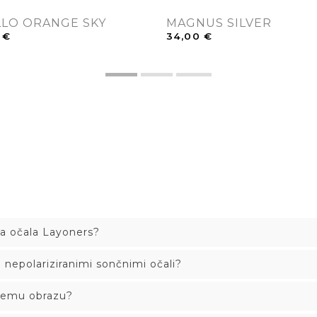
LO ORANGE SKY
MAGNUS SILVER
0
€
34,00
€
na očala Layoners?
n nepolariziranimi sončnimi očali?
ojemu obrazu?