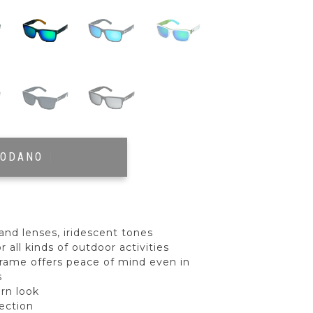
RODANO
|
and lenses, iridescent tones
r all kinds of outdoor activities
frame offers peace of mind even in
s
rn look
ection